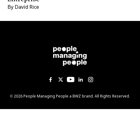
By
David Rice
Like us on Facebook
Follow us on Twitter
Follow us on YouTub
Add us on Linked
Follow us on I
Opens new window
© 2026 People Managing People a
BWZ
brand. All Rights Reserved.