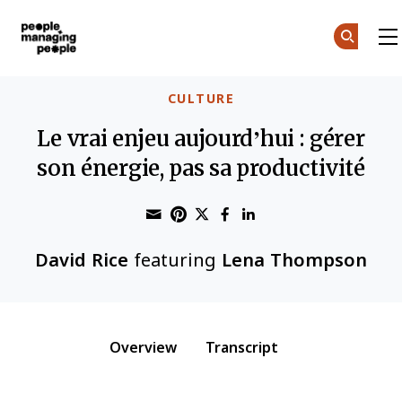
Gestion des personnes
Skip to main content
CULTURE
Le vrai enjeu aujourd’hui : gérer
son énergie, pas sa productivité
Share through Email
Print this page
Share on Pinterest
Share on Twitter
Share on Faceboo
Share on Linke
David Rice
featuring
Lena Thompson
Overview
Transcript