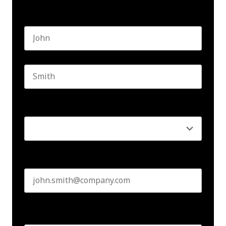
Name
*
First name
Last name
Seniority
*
Business email
*
Create Password
*