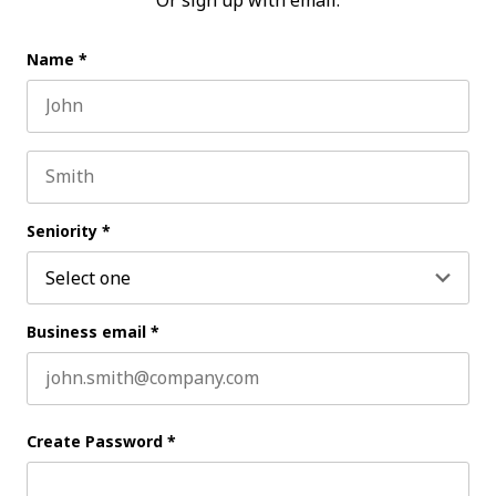
Or sign up with email:
Name
*
First name
Last name
Seniority
*
Business email
*
Create Password
*