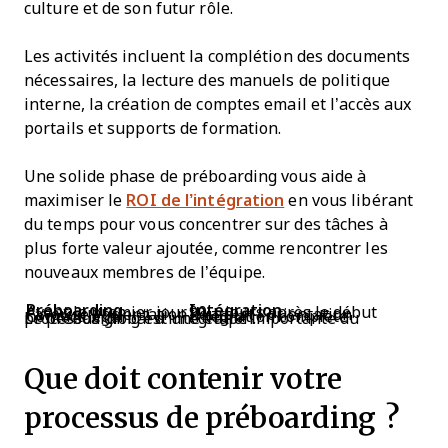
culture et de son futur rôle.
Les activités incluent la complétion des documents
nécessaires, la lecture des manuels de politique
interne, la création de comptes email et l’accès aux
portails et supports de formation.
Une solide phase de préboarding vous aide à
maximiser le
ROI de l’intégration
en vous libérant
du temps pour vous concentrer sur des tâches à
plus forte valeur ajoutée, comme rencontrer les
nouveaux membres de l’équipe.
Préboarding
Intégration
Avant le premier jour
90 + jours après le début
Favorise l’orientation
Poursuit l’orientation
Contact léger
Intégration complète
Le préboarding est une étape importante du processus global d’intégration.
Que doit contenir votre
processus de préboarding ?