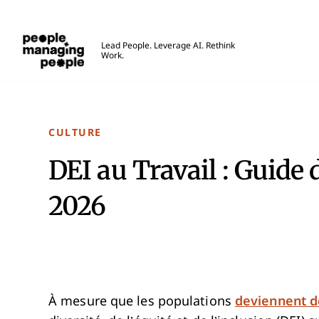
Gestion des personnes
Lead People. Leverage AI. Rethink
Work.
Skip to main content
CULTURE
DEI au Travail : Guide
2026
À mesure que les populations
deviennent de