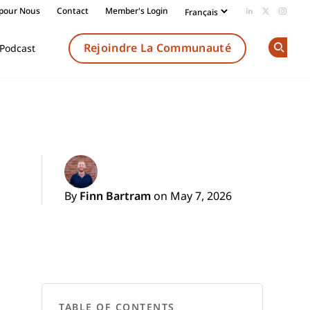
 pour Nous
Contact
Member's Login
Add us on Li
Follow us
Follow
Rejoindre La Communauté
Podcast
Op
By
Finn Bartram
on May 7, 2026
TABLE OF CONTENTS