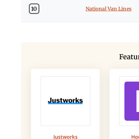
10
National Van Lines
Featu
Justworks
Ho