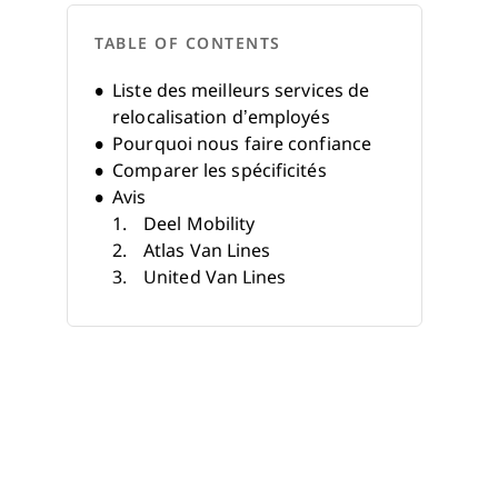
TABLE OF CONTENTS
Liste des meilleurs services de
relocalisation d’employés
Pourquoi nous faire confiance
Comparer les spécificités
Avis
Deel Mobility
Atlas Van Lines
United Van Lines
Wheaton World Wide Moving
North American Van Lines
Allied Van Lines
Mayflower
SIRVA
Cartus
National Van Lines
Autres services de relocalisation