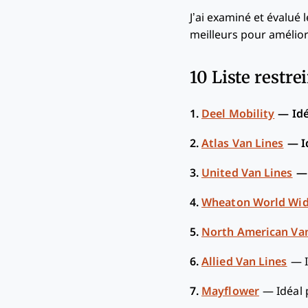
J’ai examiné et évalué 
meilleurs pour améliore
10 Liste restre
1.
Deel Mobility
—
Id
2.
Atlas Van Lines
—
I
3.
United Van Lines
4.
Wheaton World Wi
5.
North American Van
6.
Allied Van Lines
—
7.
Mayflower
—
Idéal 