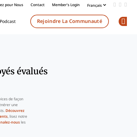
vez pour Nous
Contact
Member's Login
Add us on
Follow 
Follo
Rejoindre La Communauté
Podcast
Op
oyés évalués
vices de façon
énérer une
sts.
Découvrez
ents
, lisez notre
gnalez-nous
les