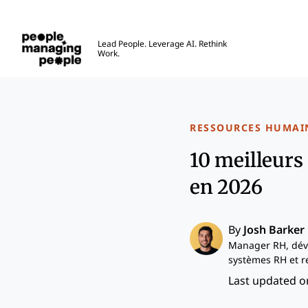
Gestion des personnes
Lead People. Leverage AI. Rethink
Work.
Skip to main content
RESSOURCES HUMAI
10 meilleurs
en 2026
By
Josh Barker
Manager RH, dév
systèmes RH et r
Last updated on