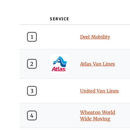
SERVICE
1
Deel Mobility
2
Atlas Van Lines
3
United Van Lines
Wheaton World
4
Wide Moving