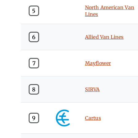
North American Van
5
Lines
6
Allied Van Lines
7
Mayflower
8
SIRVA
9
Cartus