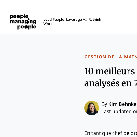
Gestion des personnes
Lead People. Leverage AI. Rethink
Work.
Skip to main content
GESTION DE LA MAI
10 meilleurs 
analysés en 
By
Kim Behnke
Last updated on
En tant que chef de pro