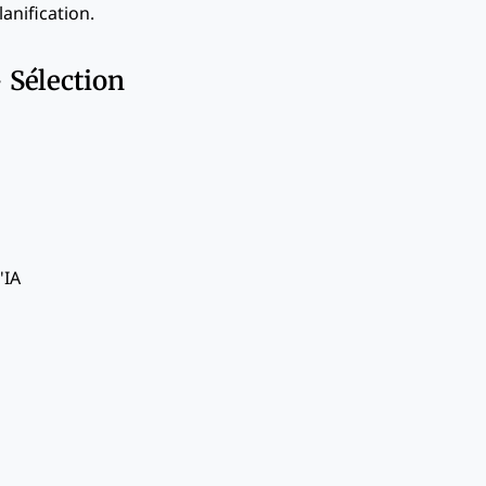
anification.
 Sélection
'IA