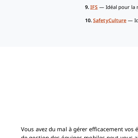
9.
IFS
—
Idéal pour la
10.
SafetyCulture
—
I
Vous avez du mal à gérer efficacement vos éq