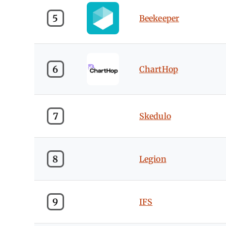
5
Beekeeper
6
ChartHop
7
Skedulo
8
Legion
9
IFS