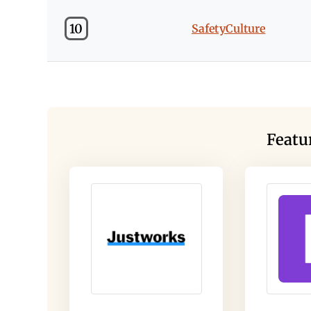
10
SafetyCulture
Featu