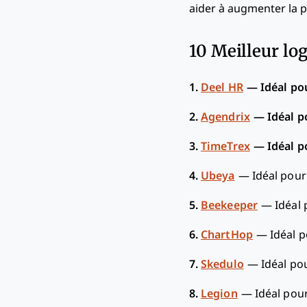
aider à augmenter la pr
10 Meilleur lo
1.
Deel HR
—
Idéal po
2.
Agendrix
—
Idéal p
3.
TimeTrex
—
Idéal p
4.
Ubeya
—
Idéal pour
5.
Beekeeper
—
Idéal
6.
ChartHop
—
Idéal p
7.
Skedulo
—
Idéal pou
8.
Legion
—
Idéal pou