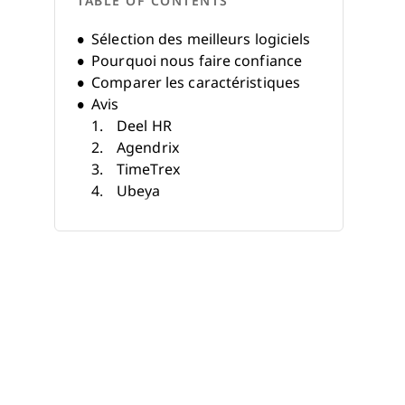
TABLE OF CONTENTS
Sélection des meilleurs logiciels
Pourquoi nous faire confiance
Comparer les caractéristiques
Avis
Deel HR
Agendrix
TimeTrex
Ubeya
Beekeeper
ChartHop
Skedulo
Legion
IFS
SafetyCulture
Autres logiciels de gestion des
effectifs mobiles
Avis associés