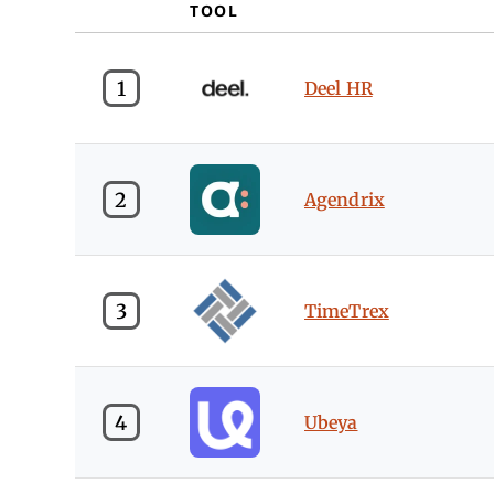
TOOL
1
Deel HR
2
Agendrix
3
TimeTrex
4
Ubeya