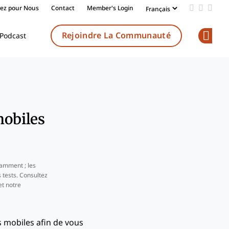
vez pour Nous
Contact
Member's Login
Add us on
Follow 
Follo
Rejoindre La Communauté
Podcast
Op
mobiles
amment ; les
 tests. Consultez
t notre
fs mobiles afin de vous