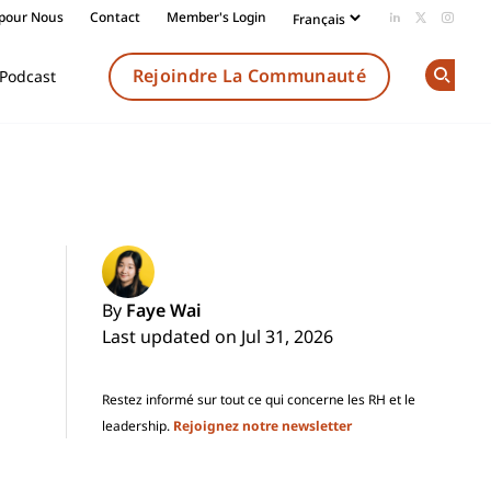
 pour Nous
Contact
Member's Login
Add us on Li
Follow us
Follow
Rejoindre La Communauté
Podcast
Op
By
Faye Wai
Last updated on Jul 31, 2026
Restez informé sur tout ce qui concerne les RH et le
leadership.
Rejoignez notre newsletter