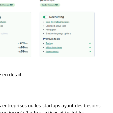
en détail :
es entreprises ou les startups ayant des besoins
e jusqu’à 2 offres actives et inclut les