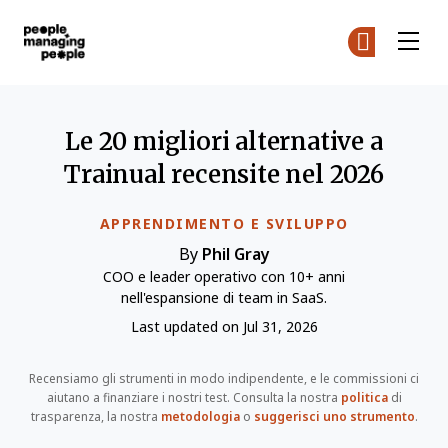
Gestione delle Persone
Un
Un
Skip to main content
Le 20 migliori alternative a
Trainual recensite nel 2026
APPRENDIMENTO E SVILUPPO
By
Phil Gray
COO e leader operativo con 10+ anni
nell'espansione di team in SaaS.
Last updated on Jul 31, 2026
Recensiamo gli strumenti in modo indipendente, e le commissioni ci
aiutano a finanziare i nostri test. Consulta la nostra
politica
di
trasparenza, la nostra
metodologia
o
suggerisci uno strumento
.