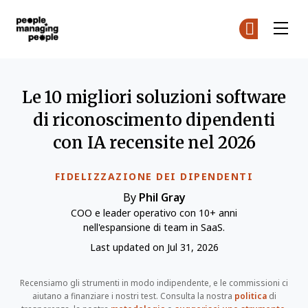
Gestione delle Persone
Un
Un
Skip to main content
Le 10 migliori soluzioni software
di riconoscimento dipendenti
con IA recensite nel 2026
FIDELIZZAZIONE DEI DIPENDENTI
By
Phil Gray
COO e leader operativo con 10+ anni
nell'espansione di team in SaaS.
Last updated on Jul 31, 2026
Recensiamo gli strumenti in modo indipendente, e le commissioni ci
aiutano a finanziare i nostri test. Consulta la nostra
politica
di