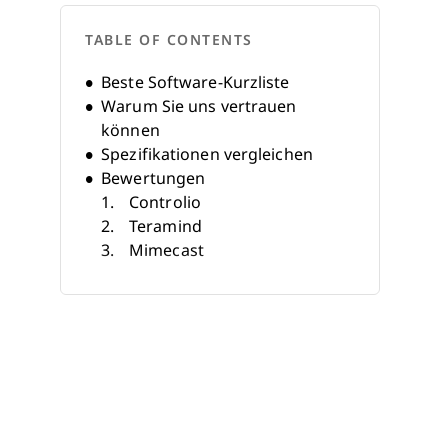
TABLE OF CONTENTS
Beste Software-Kurzliste
Warum Sie uns vertrauen
können
Spezifikationen vergleichen
Bewertungen
Controlio
Teramind
Mimecast
InterGuard
Mera Monitor
Cisco Secure Email Threat
Defense
Jatheon
EmpMonitor
Monitask
ActivTrak