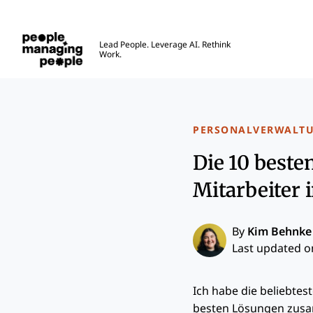
Menschen, die Menschen führen
Lead People. Leverage AI. Rethink
Work.
Skip to main content
PERSONALVERWALT
Die 10 best
Mitarbeiter 
By
Kim Behnke
Last updated on
Ich habe die beliebtes
besten Lösungen zusam