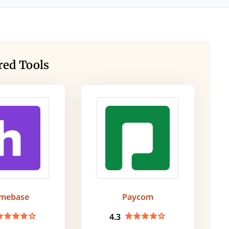
red Tools
mebase
Paycom
4.3