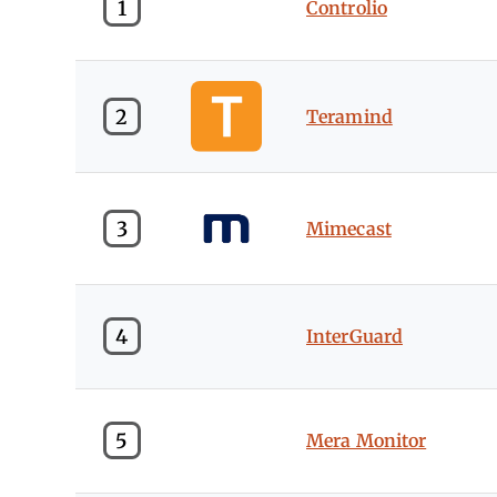
1
Controlio
2
Teramind
3
Mimecast
4
InterGuard
5
Mera Monitor