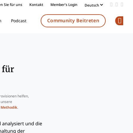
n Sie für uns
Kontakt
Member's Login
Add us on
Follow 
Follo
Community Beitreten
n
Podcast
Op
 für
ovisionen helfen,
e unsere
e
Methodik
.
 analysiert und die
haltung der