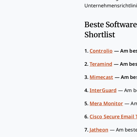
Unternehmensrichtlini
Beste Softwar
Shortlist
1.
Controlio
—
Am bes
2.
Teramind
—
Am bes
3.
Mimecast
—
Am bes
4.
InterGuard
—
Am b
5.
Mera Monitor
—
Am
6.
Cisco Secure Email
7.
Jatheon
—
Am beste