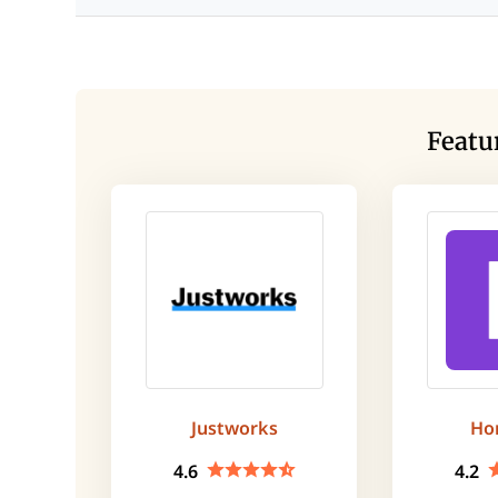
Featu
Justworks
Ho
4.6
4.2