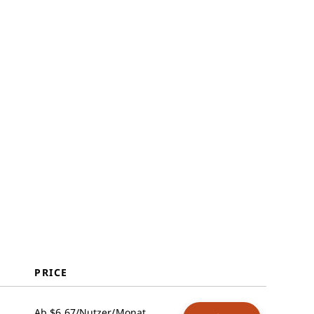
Weitere E-Mail-
Überwachungssoftwares für
Mitarbeiter
Ähnliche Bewertungen
Auswahlkriterien
So wählen Sie aus
Was ist eine E-Mail-
Überwachungssoftware für
Mitarbeiter?
Funktionen
Vorteile
Kosten & Preise
FAQs
PRICE
Ab $6.67/Nutzer/Monat