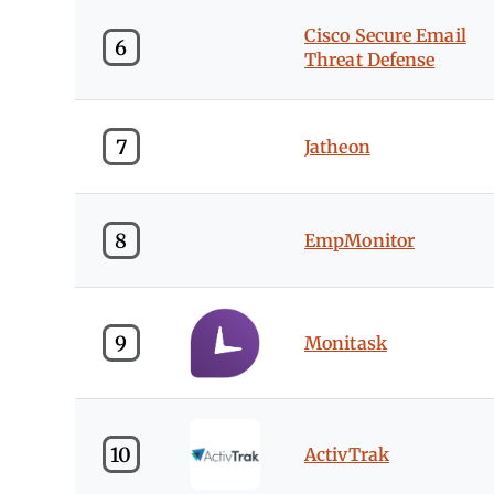
Cisco Secure Email
6
Threat Defense
7
Jatheon
8
EmpMonitor
9
Monitask
10
ActivTrak