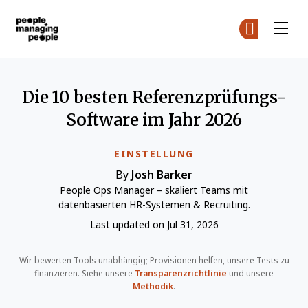
Menschen, die Menschen führen
Co
Co
Skip to main content
Die 10 besten Referenzprüfungs-
Software im Jahr 2026
EINSTELLUNG
By
Josh Barker
People Ops Manager – skaliert Teams mit
datenbasierten HR-Systemen & Recruiting.
Last updated on Jul 31, 2026
Wir bewerten Tools unabhängig; Provisionen helfen, unsere Tests zu
finanzieren. Siehe unsere
Transparenzrichtlinie
und unsere
Methodik
.