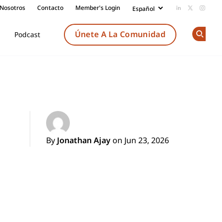
 Nosotros
Contacto
Member's Login
Add us on Li
Follow us
Follow
Únete A La Comunidad
Podcast
Op
By
Jonathan Ajay
on Jun 23, 2026