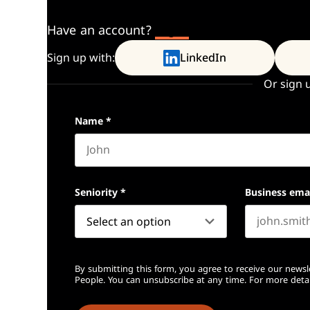
Have an account?
Log In
Sign up with:
LinkedIn
Or sign 
Name
*
First name
Seniority
*
Business ema
By submitting this form, you agree to receive our newsl
People. You can unsubscribe at any time. For more detai