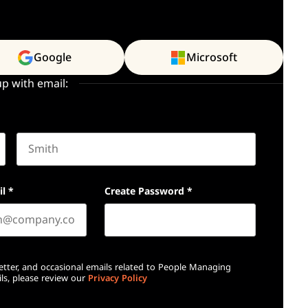
Google
Microsoft
up with email:
Last name
il
*
Create Password
*
etter, and occasional emails related to People Managing
ls, please review our
Privacy Policy