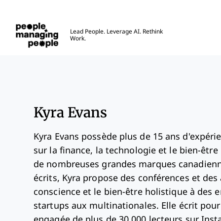
Gestion des personnes
Lead People. Leverage AI. Rethink
Work.
Skip to main content
Kyra Evans
Kyra Evans possède plus de 15 ans d'expérie
sur la finance, la technologie et le bien-êtr
de nombreuses grandes marques canadienne
écrits, Kyra propose des conférences et des a
conscience et le bien-être holistique à des e
startups aux multinationales. Elle écrit p
engagée de plus de 30 000 lecteurs sur Inst