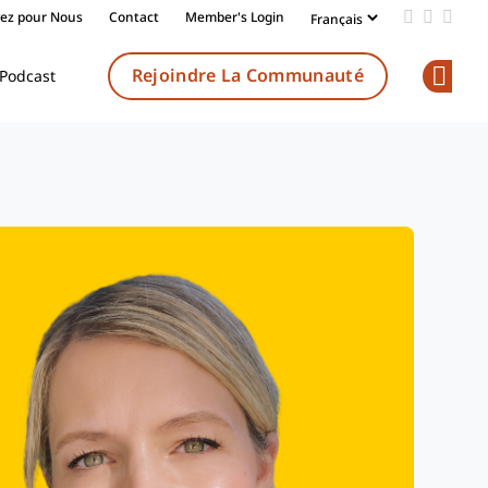
vez pour Nous
Contact
Member's Login
Add us on
Follow 
Follo
Rejoindre La Communauté
Podcast
Op