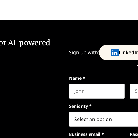
for AI-powered
Sign up with:
LinkedI
Name
*
First name
Las
Seniority
*
Business email
*
Pas