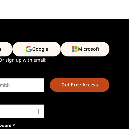
n
Google
Microsoft
Or sign up with email:
t name
sword
*