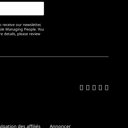
 receive our newsletter,
ople Managing People. You
e details, please review
Like us on Fa
Follow us on
Follow us 
Add us o
Follow
lgation des affiliés
Annoncer