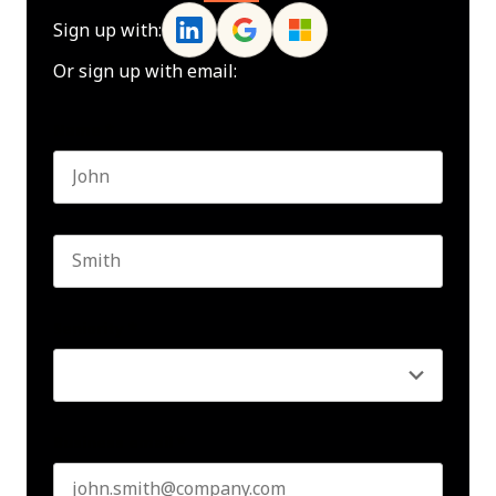
Sign up with:
Or sign up with email:
Name
*
First name
Last name
Seniority
*
Business email
*