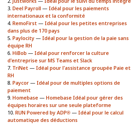
2.
Justworks
—
Idéal pour le suivi du temps intégré
3.
Deel Payroll
—
Idéal pour les paiements
internationaux et la conformité
4.
RemoFirst
—
Idéal pour les petites entreprises
dans plus de 170 pays
5.
Paylocity
—
Idéal pour la gestion de la paie sans
équipe RH
6.
HiBob
—
Idéal pour renforcer la culture
d'entreprise sur MS Teams et Slack
7.
TriNet
—
Idéal pour l’assistance groupée Paie et
RH
8.
Paycor
—
Idéal pour de multiples options de
paiement
9.
Homebase
—
Homebase Idéal pour gérer des
équipes horaires sur une seule plateforme
10.
RUN Powered by ADP®
—
Idéal pour le calcul
automatique des déductions