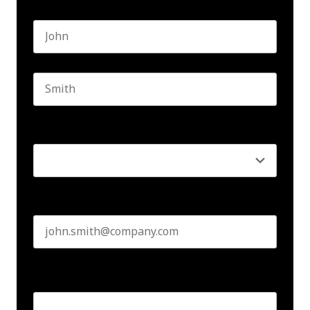
Name
*
First name
Last name
Seniority
*
Business email
*
Create Password
*