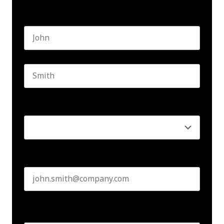
Name
*
First name
Last name
Seniority
*
Business email
*
Create Password
*