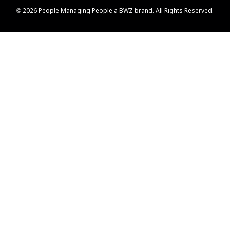
Opens new window
© 2026 People Managing People a
BWZ
brand. All Rights Reserved.