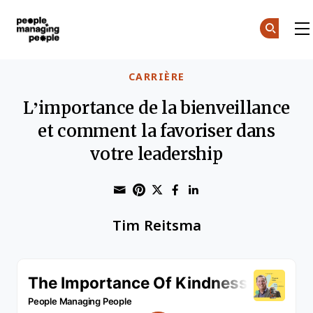
Gestion des personnes
Skip to main content
CARRIÈRE
L’importance de la bienveillance
et comment la favoriser dans
votre leadership
Share through Email
Print this page
Share on Pinterest
Share on Twitter
Share on Faceboo
Share on Linke
Tim Reitsma