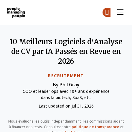
Gestion des personnes
Re
Re
Skip to main content
10 Meilleurs Logiciels d’Analyse
de CV par IA Passés en Revue en
2026
RECRUTEMENT
By
Phil Gray
COO et leader ops avec 10+ ans d'expérience
dans la biotech, SaaS, etc.
Last updated on Jul 31, 2026
Nous évaluons les outils indépendamment ; les commissions aident
à financer nos tests. Consultez notre
politique de transparence
et