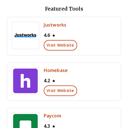
Featured Tools
Justworks
4.6
Visit Website
Homebase
4.2
Visit Website
Paycom
4.3