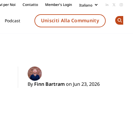
vi per Noi
Contatto
Member's Login
Add us on Li
Follow us
Follow
Unisciti Alla Community
Podcast
Op
By
Finn Bartram
on Jun 23, 2026