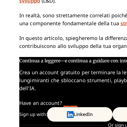
sviluppo
(L&D).
In realtà, sono strettamente correlati poich
una componente fondamentale della tua
st
In questo articolo, spiegheremo la differenz
contribuiscono allo sviluppo della tua organ
Continua a leggere—e continua a guidare con int
Crea un account gratuito per terminare la le
lungimiranti che sbloccano strumenti, play
dell'IA.
Have an account?
Log In
Sign up with:
LinkedIn
Or sign 