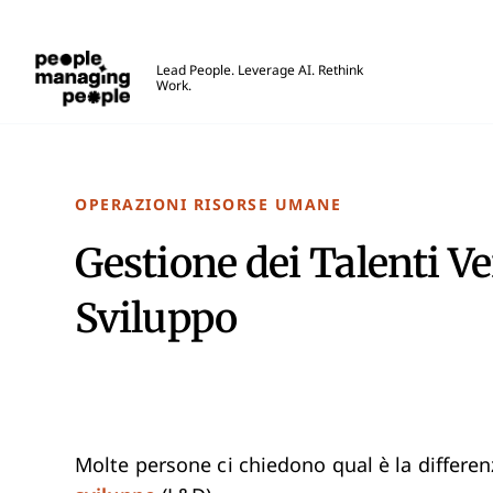
Gestione delle Persone
Lead People. Leverage AI. Rethink
Work.
Skip to main content
OPERAZIONI RISORSE UMANE
Gestione dei Talenti V
Sviluppo
Molte persone ci chiedono qual è la differen