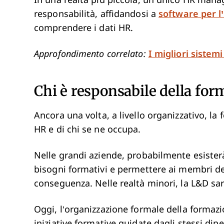
In una realtà più piccola, un unico HR mana
responsabilità, affidandosi a
software per l’
comprendere i dati HR.
Approfondimento correlato:
I migliori sistem
Chi è responsabile della for
Ancora una volta, a livello organizzativo, la
HR e di chi se ne occupa.
Nelle grandi aziende, probabilmente esister
bisogni formativi e permettere ai membri de
conseguenza. Nelle realtà minori, la L&D sa
Oggi, l’organizzazione formale della formazi
iniziative formative guidate dagli stessi dip