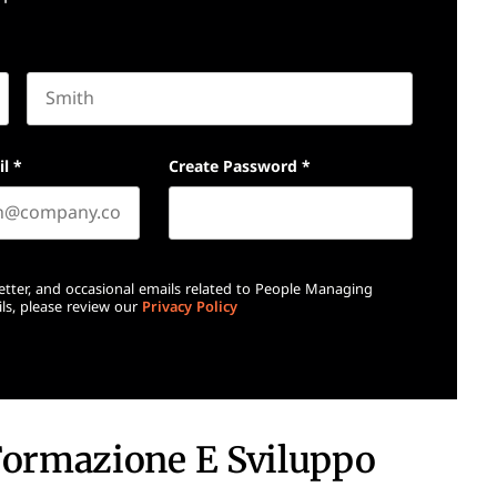
Last name
il
*
Create Password
*
etter, and occasional emails related to People Managing
ls, please review our
Privacy Policy
 Formazione E Sviluppo