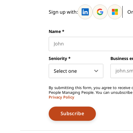
Sign up with:
Or
Name
*
First name
Seniority
*
Business e
By submitting this form, you agree to receive o
People Managing People. You can unsubscribe a
Privacy Policy