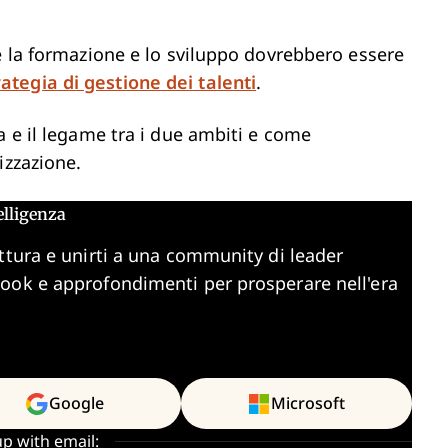
é la formazione e lo sviluppo dovrebbero essere
rategia di gestione dei talenti
.
a e il legame tra i due ambiti e come
izzazione.
elligenza
ttura e unirti a una community di leader
book e approfondimenti per prosperare nell'era
Google
Microsoft
up with email: