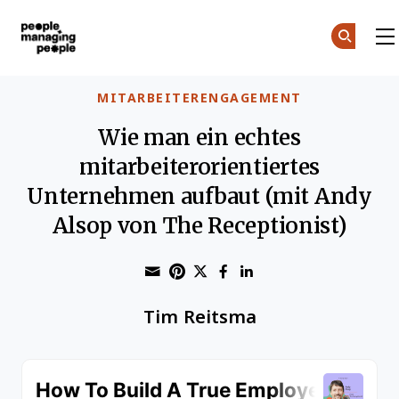
Menschen, die Menschen führen
Skip to main content
MITARBEITERENGAGEMENT
Wie man ein echtes
mitarbeiterorientiertes
Unternehmen aufbaut (mit Andy
Alsop von The Receptionist)
Share through Email
Print this page
Share on Pinterest
Share on Twitter
Share on Faceboo
Share on Linke
Tim Reitsma