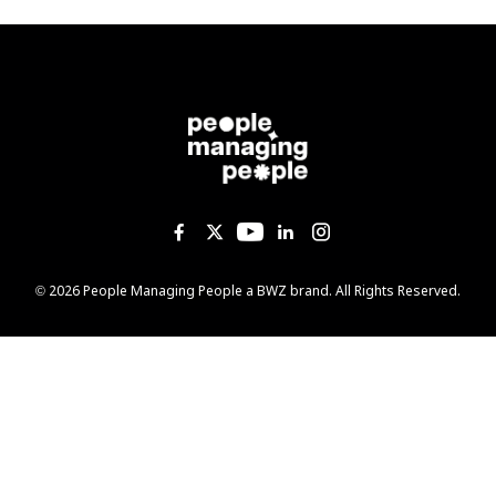
Like us on Facebook
Follow us on Twitter
Follow us on YouTub
Add us on Linked
Follow us on I
Opens new window
© 2026 People Managing People a
BWZ
brand. All Rights Reserved.