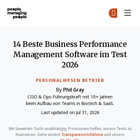
Menschen, die Menschen führen
Co
Co
Skip to main content
14 Beste Business Performance
Management Software im Test
2026
PERSONALWESEN BETRIEB
By
Phil Gray
COO & Ops-Führungskraft mit 10+ Jahren
beim Aufbau von Teams in Biotech & SaaS.
Last updated on Jul 31, 2026
Wir bewerten Tools unabhängig; Provisionen helfen, unsere Tests zu
finanzieren. Siehe unsere
Transparenzrichtlinie
und unsere