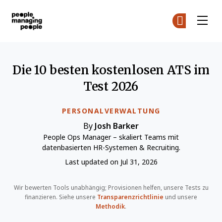
Menschen, die Menschen führen
Co
Co
Skip to main content
Die 10 besten kostenlosen ATS im
Test 2026
PERSONALVERWALTUNG
By
Josh Barker
People Ops Manager – skaliert Teams mit
datenbasierten HR-Systemen & Recruiting.
Last updated on Jul 31, 2026
Wir bewerten Tools unabhängig; Provisionen helfen, unsere Tests zu
finanzieren. Siehe unsere
Transparenzrichtlinie
und unsere
Methodik
.