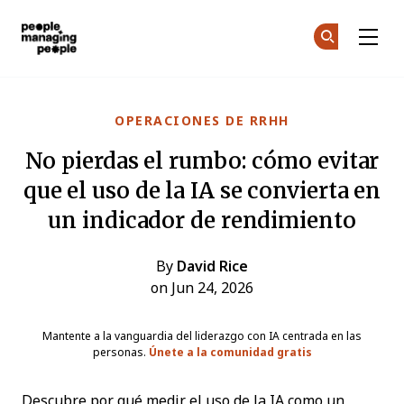
Personas que gestionan personas
Ún
Ún
Skip to main content
OPERACIONES DE RRHH
No pierdas el rumbo: cómo evitar
que el uso de la IA se convierta en
un indicador de rendimiento
By
David Rice
on Jun 24, 2026
Mantente a la vanguardia del liderazgo con IA centrada en las
personas.
Únete a la comunidad gratis
Descubre por qué medir el uso de la IA como un