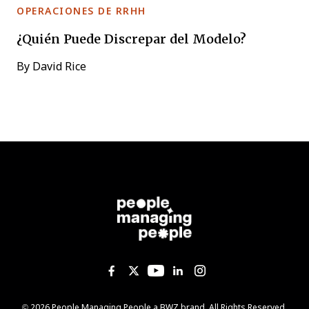
OPERACIONES DE RRHH
¿Quién Puede Discrepar del Modelo?
By
David Rice
Like us on Facebook
Follow us on Twitter
Follow us on YouTub
Add us on Linked
Follow us on I
Opens new window
© 2026 People Managing People a
BWZ
brand. All Rights Reserved.