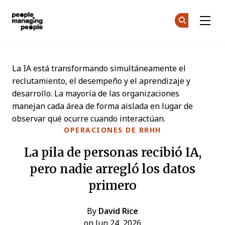
Personas que gestionan personas
Ún
Ún
Skip to main content
La IA está transformando simultáneamente el
reclutamiento, el desempeño y el aprendizaje y
desarrollo. La mayoría de las organizaciones
manejan cada área de forma aislada en lugar de
observar qué ocurre cuando interactúan.
OPERACIONES DE RRHH
La pila de personas recibió IA,
pero nadie arregló los datos
primero
By
David Rice
on Jun 24, 2026