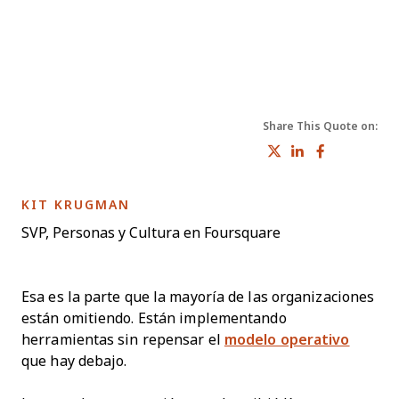
Share This Quote on:
Share on Tw
Share on 
Share 
OPENS NEW WINDOW
KIT KRUGMAN
SVP, Personas y Cultura en Foursquare
Esa es la parte que la mayoría de las organizaciones
están omitiendo. Están implementando
herramientas sin repensar el
modelo operativo
que hay debajo.