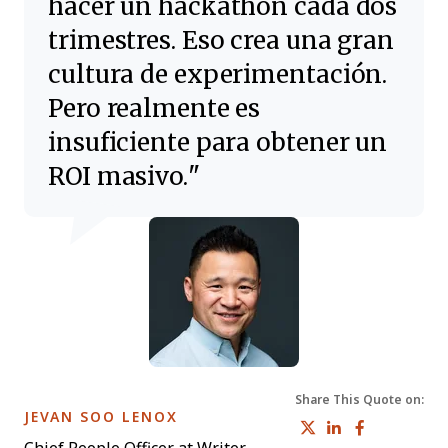
hacer un hackathon cada dos
trimestres. Eso crea una gran
cultura de experimentación.
Pero realmente es
insuficiente para obtener un
ROI masivo.
Share This Quote on:
OPENS NEW WINDOW
JEVAN SOO LENOX
Share on Tw
Share on 
Share 