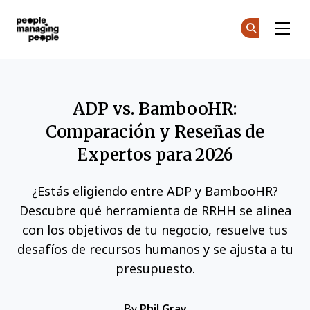
Personas que gestionan personas
Ún
Ún
Skip to main content
ADP vs. BambooHR:
Comparación y Reseñas de
Expertos para 2026
¿Estás eligiendo entre ADP y BambooHR?
Descubre qué herramienta de RRHH se alinea
con los objetivos de tu negocio, resuelve tus
desafíos de recursos humanos y se ajusta a tu
presupuesto.
By
Phil Gray