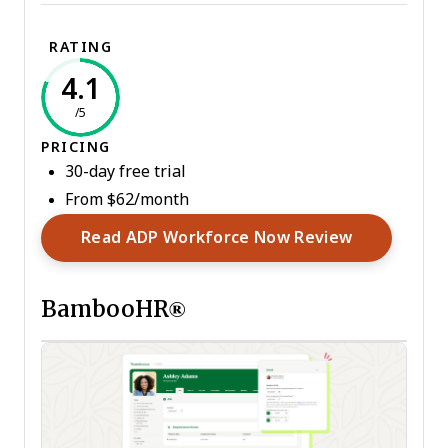
RATING
4.1
/5
PRICING
30-day free trial
From $62/month
Opens New
Read ADP Workforce Now Review
BambooHR®