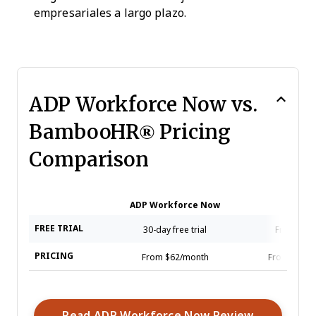
empresariales a largo plazo.
ADP Workforce Now vs.
BambooHR® Pricing
Comparison
ADP Workforce Now
Bambo
FREE TRIAL
30-day free trial
Free trial 
PRICING
From $62/month
From $10/u
Opens Ne
Read ADP Workforce Now Review