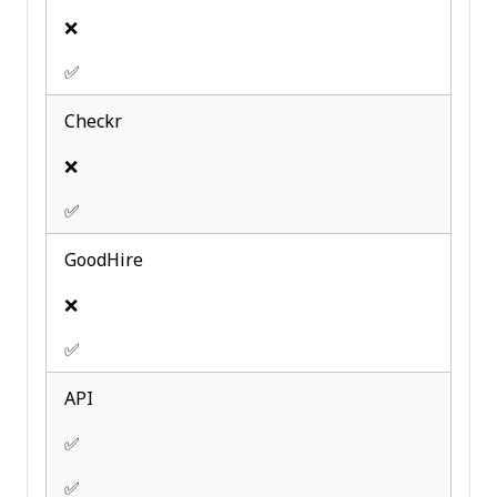
❌
✅
Checkr
❌
✅
GoodHire
❌
✅
API
✅
✅