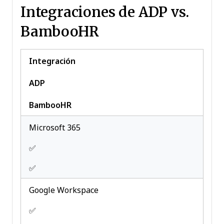
Integraciones de ADP vs.
Payroll
BambooHR
Scheduling
Time Management
Timesheets
Integración
Travel Management
Vacation & Absence
ADP
Calendar
BambooHR
Microsoft 365
✅
✅
Google Workspace
✅