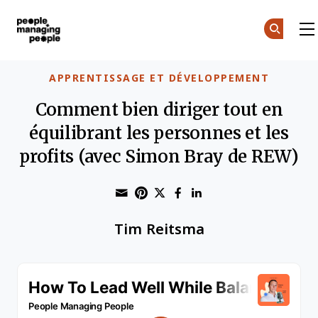
Gestion des personnes
Skip to main content
APPRENTISSAGE ET DÉVELOPPEMENT
Comment bien diriger tout en
équilibrant les personnes et les
profits (avec Simon Bray de REW)
Share through Email
Print this page
Share on Pinterest
Share on Twitter
Share on Faceboo
Share on Linke
Tim Reitsma