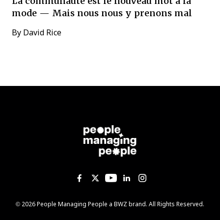
La communauté est le nouveau mot à la
mode — Mais nous nous y prenons mal
By
David Rice
Like us on Facebook
Follow us on Twitter
Follow us on YouTub
Add us on Linked
Follow us on I
Opens new window
© 2026 People Managing People a
BWZ
brand. All Rights Reserved.