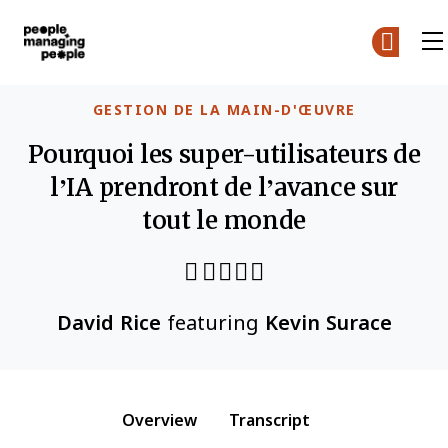
Gestion des personnes
Skip to main content
GESTION DE LA MAIN-D'ŒUVRE
Pourquoi les super-utilisateurs de
l’IA prendront de l’avance sur
tout le monde
Share through Email
Print this page
Share on Pinterest
Share on Twitter
Share on Facebook
Share on LinkedIn
David Rice
featuring
Kevin Surace
Overview
Transcript