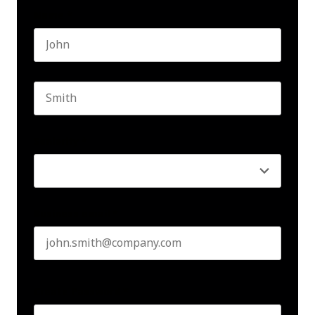
Name
*
First name
Last name
Seniority
*
Business email
*
Create Password
*