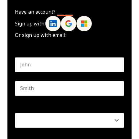
Have an account?
Log In
Sign up with:
Or sign up with email:
Name
*
First name
Last name
Seniority
*