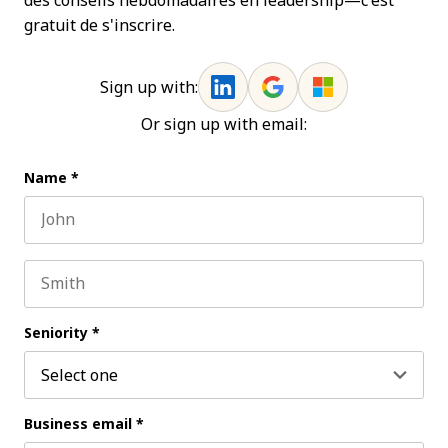
des conseils hebdomadaires en leadership—c'est
gratuit de s'inscrire.
Sign up with:
Or sign up with email:
Name
*
First name
Last name
Seniority
*
Business email
*