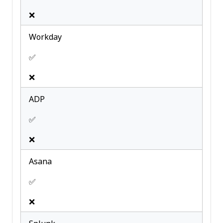
❌
Workday
✅
❌
ADP
✅
❌
Asana
✅
❌