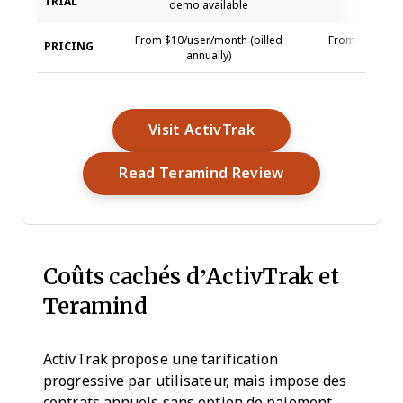
TRIAL
demo available
avai
From $10/user/month (billed
From $14/seat
PRICING
annually)
annu
Opens New Window
Visit ActivTrak
Opens New Win
Read Teramind Review
Coûts cachés d’ActivTrak et
Teramind
ActivTrak propose une tarification
progressive par utilisateur, mais impose des
contrats annuels sans option de paiement