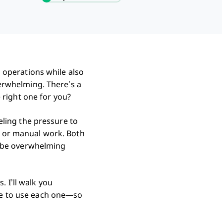
 operations while also
erwhelming. There’s a
 right one for you?
eling the pressure to
 or manual work. Both
 be overwhelming
. I’ll walk you
like to use each one—so