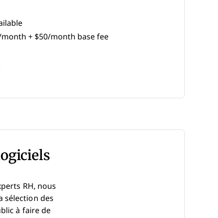
ilable
/month + $50/month base fee
s New Window
logiciels
xperts RH, nous
la sélection des
lic à faire de