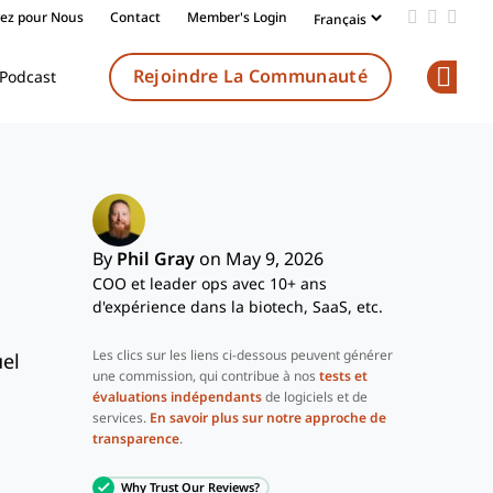
vez pour Nous
Contact
Member's Login
Add us on
Follow 
Follo
Rejoindre La Communauté
Podcast
Op
By
Phil Gray
on May 9, 2026
COO et leader ops avec 10+ ans
d'expérience dans la biotech, SaaS, etc.
Les clics sur les liens ci-dessous peuvent générer
uel
une commission, qui contribue à nos
tests et
évaluations indépendants
de logiciels et de
services.
En savoir plus sur notre approche de
transparence
.
Why Trust Our Reviews?