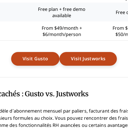
Free plan + free demo
Free 
available
From $49/month +
From $
$6/month/person
$50/m
Opens New Window
Opens N
Visit Gusto
Visit Justworks
cachés : Gusto vs. Justworks
le d’abonnement mensuel par paliers, facturant des frais
sieurs formules au choix. Vous pouvez rencontrer des frai
e des fonctionnalités RH avancées ou certains avantages