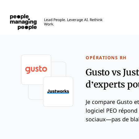
Gestion des personnes
Lead People. Leverage AI. Rethink
Work.
Skip to main content
OPÉRATIONS RH
Gusto vs Jus
d’experts po
Je compare Gusto et
logiciel PEO répond
sociaux—pas de blab