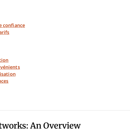
e confiance
rifs
tion
nvénients
lisation
nces
stworks: An Overview