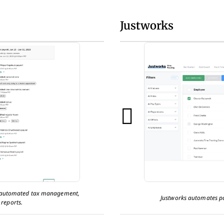
Justworks
ike automated tax management,
Justworks automates pa
 reports.