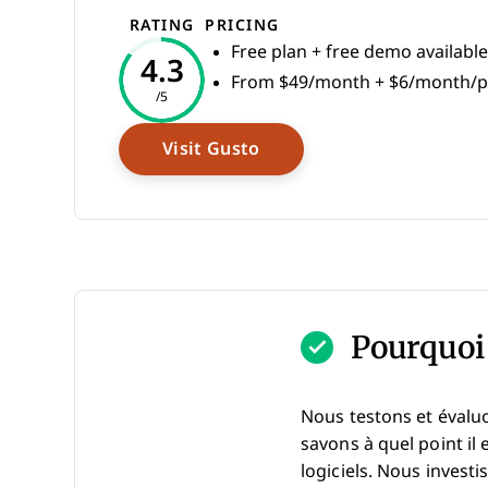
RATING
PRICING
Free plan + free demo available
4.3
From $49/month + $6/month/
/5
Opens New Window
Visit Gusto
Pourquoi 
Nous testons et évalu
savons à quel point il 
logiciels. Nous invest