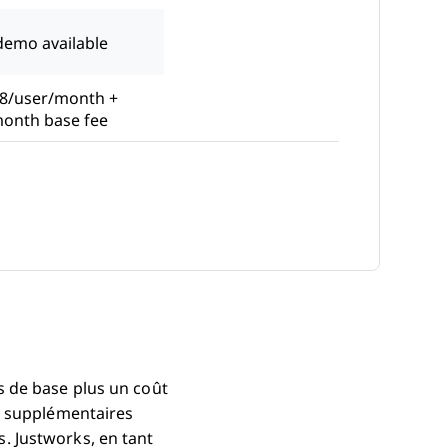
demo available
8/user/month +
onth base fee
ew Window
 de base plus un coût
s supplémentaires
. Justworks, en tant