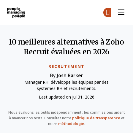
Gestion des personnes
Re
Re
Skip to main content
10 meilleures alternatives à Zoho
Recruit évaluées en 2026
RECRUTEMENT
By
Josh Barker
Manager RH, développe les équipes par des
systèmes RH et recrutements.
Last updated on Jul 31, 2026
Nous évaluons les outils indépendamment ; les commissions aident
à financer nos tests. Consultez notre
politique de transparence
et
notre
méthodologie
.