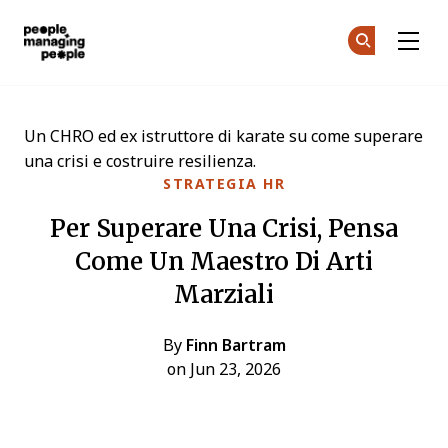
Gestione delle Persone
Un
Un
Skip to main content
Un CHRO ed ex istruttore di karate su come superare
una crisi e costruire resilienza.
STRATEGIA HR
Per Superare Una Crisi, Pensa
Come Un Maestro Di Arti
Marziali
By
Finn Bartram
on Jun 23, 2026