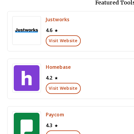
Featured Tool
Justworks
4.6
Visit Website
Homebase
4.2
Visit Website
Paycom
4.3