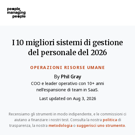
Gestione delle Persone
Skip to main content
I 10 migliori sistemi di gestione
del personale del 2026
OPERAZIONI RISORSE UMANE
By
Phil Gray
COO e leader operativo con 10+ anni
nell'espansione di team in SaaS.
Last updated on Aug 3, 2026
Recensiamo gli strumenti in modo indipendente, e le commissioni ci
aiutano a finanziare i nostri test. Consulta la nostra
politica
di
trasparenza, la nostra
metodologia
o
suggerisci uno strumento
.