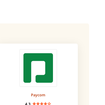
Paycom
4.3