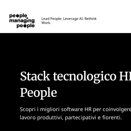
Gestione delle Persone
Lead People. Leverage AI. Rethink
Work.
Skip to main content
Migliori Strumenti
Stack tecnologico H
People
Scopri i migliori software HR per coinvolgere
lavoro produttivi, partecipativi e fiorenti.