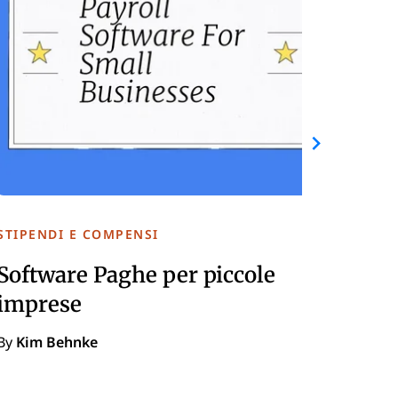
STIPENDI E COMPENSI
STIP
Software Paghe per piccole
Sof
imprese
By
K
By
Kim Behnke