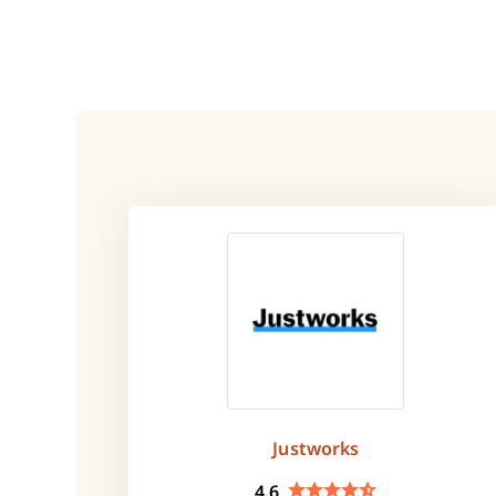
Justworks
4.6