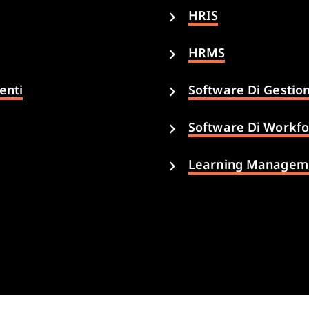
HRIS
HRMS
enti
Software Di Gestio
Software Di Workf
Learning Manageme