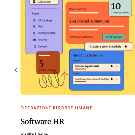
OPERAZIONI RISORSE UMANE
Software HR
By
Phil Gray