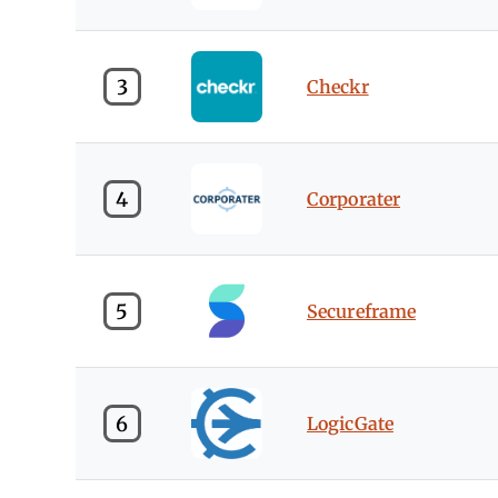
3
Checkr
4
Corporater
5
Secureframe
6
LogicGate