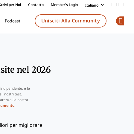
Scrivi per Noi
Contatto
Member's Login
Add us on
Follow 
Follo
Unisciti Alla Community
Podcast
Op
site nel 2026
indipendente, e le
i nostri test.
arenza, la nostra
trumento
.
liori per migliorare