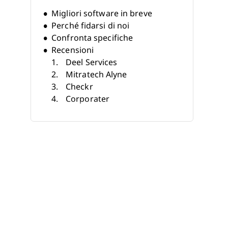
Migliori software in breve
Perché fidarsi di noi
Confronta specifiche
Recensioni
Deel Services
Mitratech Alyne
Checkr
Corporater
Secureframe
LogicGate
OneTrust
Sprinto
Vanta
Drata
Altri strumenti di conformità AI
Criteri di selezione
Come scegliere
Cosa sono gli strumenti di