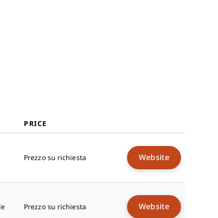
conformità AI?
Funzionalità
Vantaggi
Costi e prezzi
Domande frequenti
PRICE
Website
Prezzo su richiesta
Website
le
Prezzo su richiesta