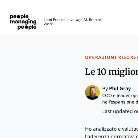
Gestione delle Persone
Lead People. Leverage AI. Rethink
Work.
Skip to main content
OPERAZIONI RISORS
Le 10 miglior
By
Phil Gray
COO e leader ope
nell'espansione d
Last updated on
Ho analizzato e valutat
l’aderenza normativa e 