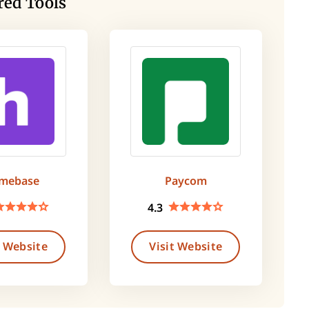
red Tools
mebase
Paycom
4.3
t Website
Visit Website