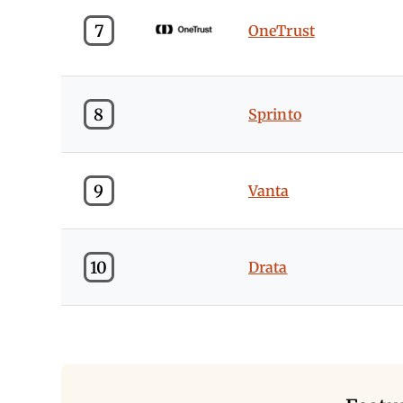
7
OneTrust
8
Sprinto
9
Vanta
10
Drata