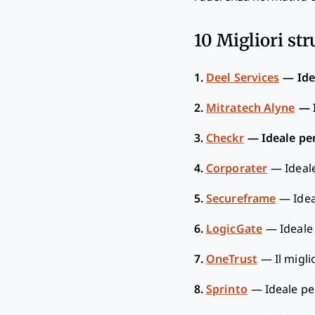
10 Migliori str
1.
Deel Services
—
Ide
2.
Mitratech Alyne
—
3.
Checkr
—
Ideale per
4.
Corporater
—
Ideal
5.
Secureframe
—
Ide
6.
LogicGate
—
Ideale
7.
OneTrust
—
Il migl
8.
Sprinto
—
Ideale pe