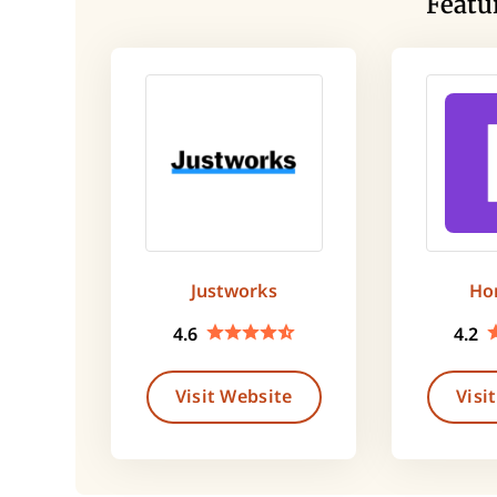
Featu
Justworks
Ho
4.6
4.2
Visit Website
Visi