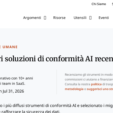
Chi Siamo
Risorse
Eventi
Argomenti
Utensili
E UMANE
i soluzioni di conformità AI recen
Recensiamo gli strumenti in modo 
rativo con 10+ anni
commissioni ci aiutano a finanziare 
i team in SaaS.
Consulta la nostra
politica
di trasp
metodologia
o
suggerisci uno s
 Jul 31, 2026
o i più diffusi strumenti di conformità AI e selezionato i mig
rafforzare la sicurezza dei dati.