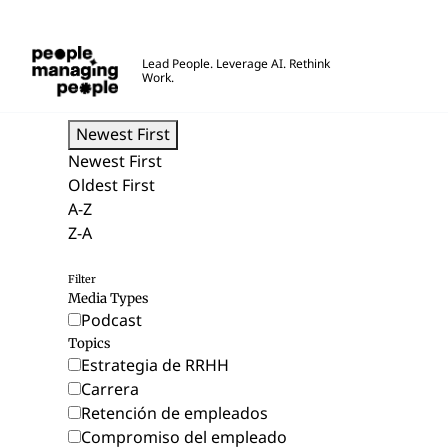
Personas que gestionan personas
Lead People. Leverage AI. Rethink
Work.
Skip to main content
Newest First
Newest First
Oldest First
A-Z
Z-A
Filter
Media Types
Podcast
Topics
Estrategia de RRHH
Carrera
Retención de empleados
Compromiso del empleado