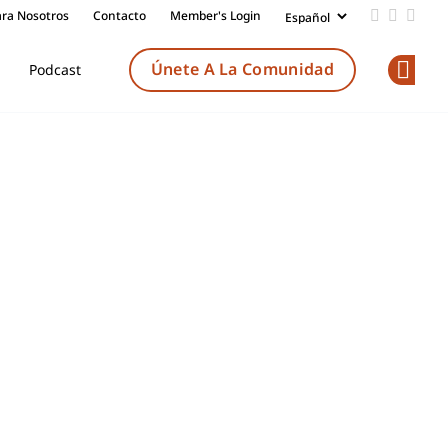
ara Nosotros
Contacto
Member's Login
Add us on
Follow 
Follo
Únete A La Comunidad
Podcast
Op