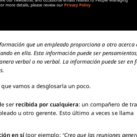
ive our newsletter, and occasional emails related to People Managing
For more details, please review our
Privacy Policy
nformación que un empleado proporciona a otro acerca 
jando en ella. Esta información puede ser pensamientos,
nera verbal o no verbal. La información puede ser en 
s.
í que vamos a desglosarla un poco.
de ser
recibida por cualquiera
: un compañero de tra
leado u otro gerente. Esto último a veces se llama
ción en sí
(por ejemplo:
“Creo que las reuniones gener