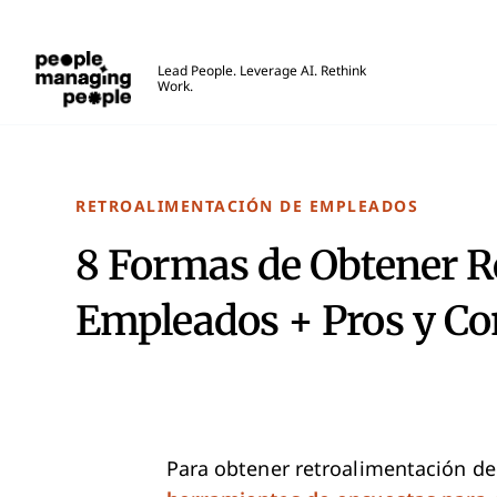
Personas que gestionan personas
Lead People. Leverage AI. Rethink
Work.
Skip to main content
RETROALIMENTACIÓN DE EMPLEADOS
8 Formas de Obtener R
Empleados + Pros y Co
Para obtener retroalimentación d