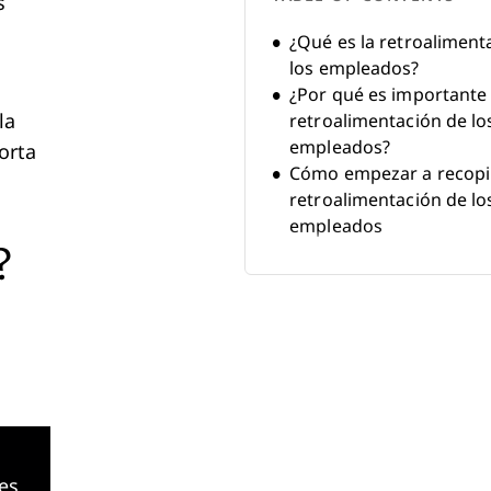
s
¿Qué es la retroaliment
los empleados?
¿Por qué es importante 
la
retroalimentación de lo
empleados?
orta
Cómo empezar a recopi
retroalimentación de lo
empleados
?
Ocho métodos efectivo
retroalimentación de 
Métodos de retroalime
de empleados calificad
es