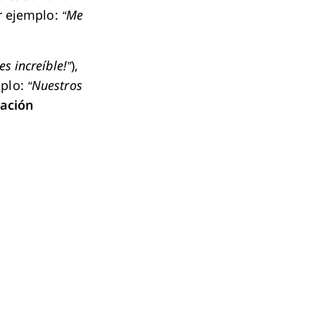
r ejemplo:
“Me
s increíble!”
),
mplo:
“Nuestros
tación