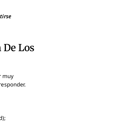
tirse
 De Los
ar muy
 responder.
d);