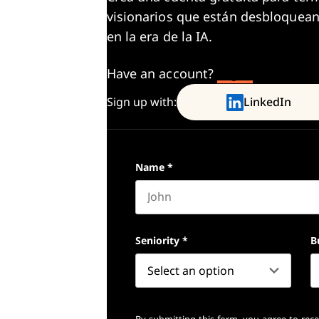
visionarios que están desbloquean
en la era de la IA.
Have an account?
Log In
Sign up with:
LinkedIn
Name
*
First name
Seniority
*
B