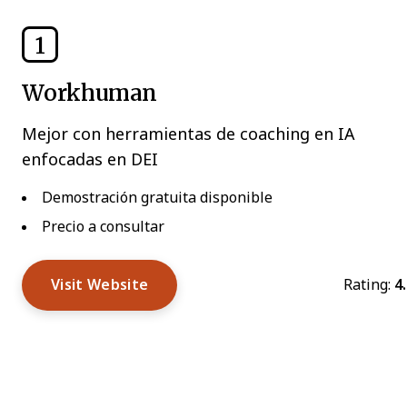
1
Workhuman
Mejor con herramientas de coaching en IA
enfocadas en DEI
Demostración gratuita disponible
Precio a consultar
Visit Website
Rating:
4