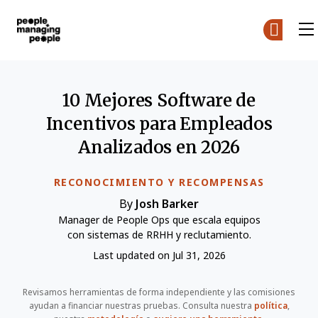
Personas que gestionan personas
Skip to main content
10 Mejores Software de
Incentivos para Empleados
Analizados en 2026
RECONOCIMIENTO Y RECOMPENSAS
By
Josh Barker
Manager de People Ops que escala equipos
con sistemas de RRHH y reclutamiento.
Last updated on Jul 31, 2026
Revisamos herramientas de forma independiente y las comisiones
ayudan a financiar nuestras pruebas. Consulta nuestra
política
,