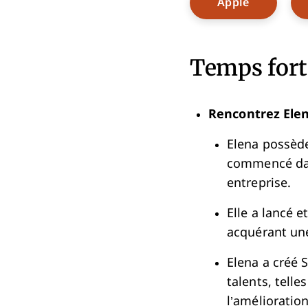
Opens Ne
Apple
Temps forts
Rencontrez Elen
Elena possède
commencé dans
entreprise.
Elle a lancé e
acquérant un
Elena a créé 
talents, telle
l’amélioratio