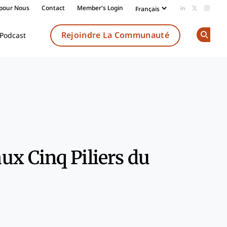
 pour Nous
Contact
Member's Login
Add us on Li
Follow us
Follow
Rejoindre La Communauté
Podcast
Op
Share
x Cinq Piliers du
k
dIn