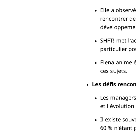
Elle a observ
rencontrer de
développemen
SHFT! met l’a
particulier p
Elena anime é
ces sujets.
Les défis renco
Les managers 
et l’évolutio
Il existe sou
60 % n’étant 