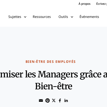
À propos
Écrivez
Ressources
Événements
Sujettes
Outils
BIEN-ÊTRE DES EMPLOYÉS
ser les Managers grâce au
Bien-être
Share through Email
Print this page
Share on Pinterest
Share on Twitter
Share on Faceboo
Share on Linke