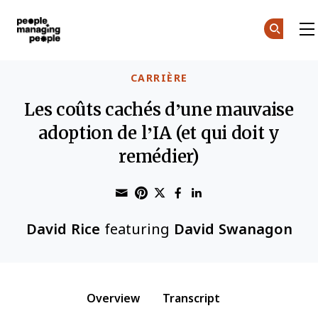
Gestion des personnes
Skip to main content
CARRIÈRE
Les coûts cachés d’une mauvaise
adoption de l’IA (et qui doit y
remédier)
Share through Email
Print this page
Share on Pinterest
Share on Twitter
Share on Faceboo
Share on Linke
David Rice
featuring
David Swanagon
Overview
Transcript