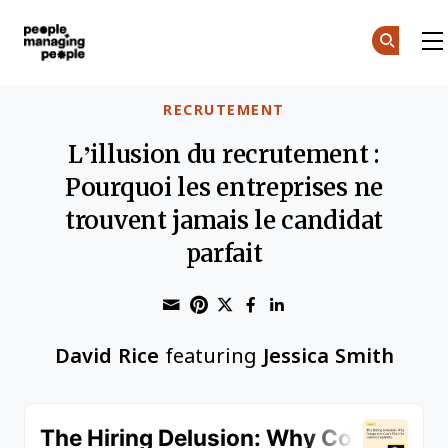
Gestion des personnes
Skip to main content
RECRUTEMENT
L’illusion du recrutement :
Pourquoi les entreprises ne
trouvent jamais le candidat
parfait
Share through Email
Print this page
Share on Pinterest
Share on Twitter
Share on Faceboo
Share on Linke
David Rice
featuring
Jessica Smith