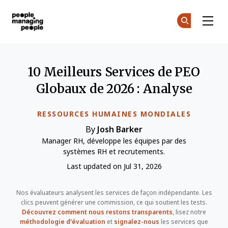
Gestion des personnes
Re
Re
Skip to main content
10 Meilleurs Services de PEO
Globaux de 2026 : Analyse
RESSOURCES HUMAINES MONDIALES
By
Josh Barker
Manager RH, développe les équipes par des
systèmes RH et recrutements.
Last updated on Jul 31, 2026
Nos évaluateurs analysent les services de façon indépendante. Les
clics peuvent générer une commission, ce qui soutient les tests.
Découvrez comment nous restons transparents
, lisez notre
méthodologie d’évaluation
et
signalez-nous
les services que