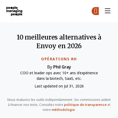
Gestion des personnes
Re
Re
Skip to main content
10 meilleures alternatives à
Envoy en 2026
OPÉRATIONS RH
By
Phil Gray
COO et leader ops avec 10+ ans d'expérience
dans la biotech, SaaS, etc.
Last updated on Jul 31, 2026
Nous évaluons les outils indépendamment ; les commissions aident
à financer nos tests. Consultez notre
politique de transparence
et
notre
méthodologie
.