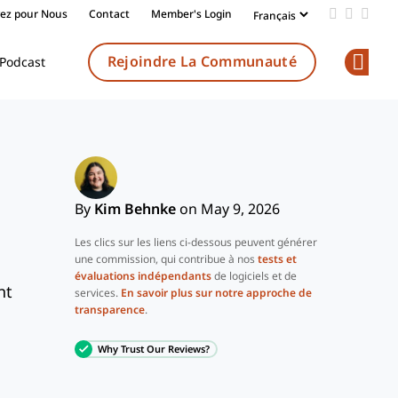
vez pour Nous
Contact
Member's Login
Add us on
Follow 
Follo
Rejoindre La Communauté
Podcast
Op
By
Kim Behnke
on May 9, 2026
Les clics sur les liens ci-dessous peuvent générer
une commission, qui contribue à nos
tests et
évaluations indépendants
de logiciels et de
nt
services.
En savoir plus sur notre approche de
transparence
.
Why Trust Our Reviews?