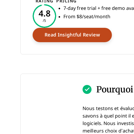
RATING
PRICING
7-day free trial + free demo ava
4.8
From $8/seat/month
/5
Opens New W
Read Insightful Review
Pourquoi 
Nous testons et évalu
savons à quel point il 
logiciels. Nous invest
meilleurs choix d’achat