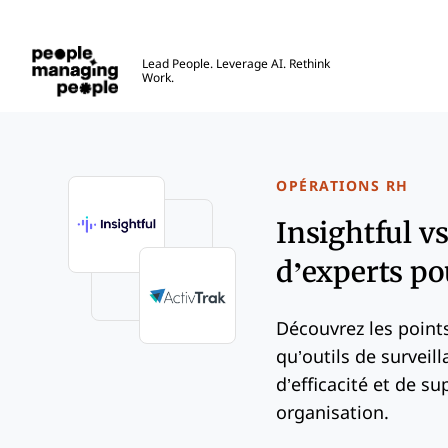
Gestion des personnes
Lead People. Leverage AI. Rethink
Work.
Skip to main content
OPÉRATIONS RH
Insightful v
d’experts po
Découvrez les points 
qu’outils de survei
d’efficacité et de su
organisation.