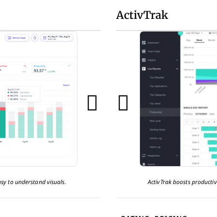
ActivTrak
asy to understand visuals.
ActivTrak boosts productiv