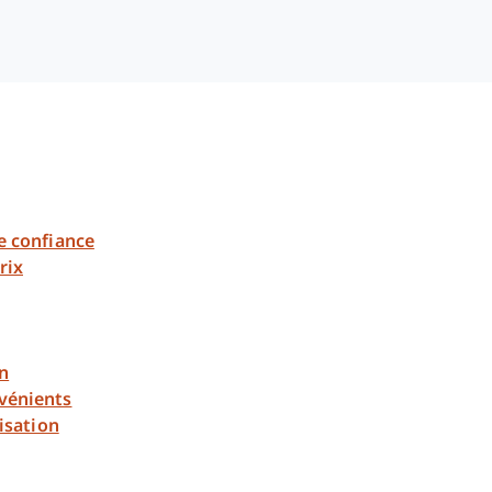
e confiance
rix
on
vénients
lisation