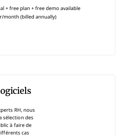
ial + free plan + free demo available
/month (billed annually)
 New Window
logiciels
xperts RH, nous
la sélection des
lic à faire de
ifférents cas