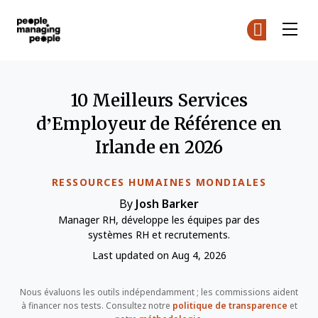
Gestion des personnes
Re
Re
Skip to main content
10 Meilleurs Services
d’Employeur de Référence en
Irlande en 2026
RESSOURCES HUMAINES MONDIALES
By
Josh Barker
Manager RH, développe les équipes par des
systèmes RH et recrutements.
Last updated on Aug 4, 2026
Nous évaluons les outils indépendamment ; les commissions aident
à financer nos tests. Consultez notre
politique de transparence
et