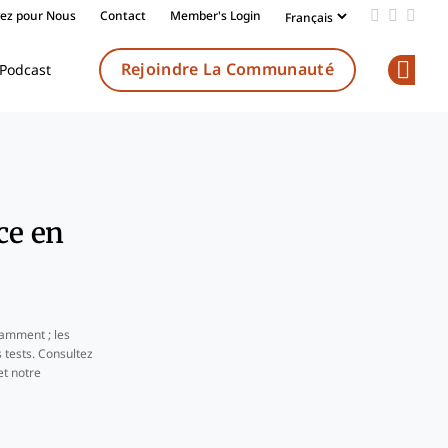
vez pour Nous
Contact
Member's Login
Add us on
Follow 
Follo
Rejoindre La Communauté
Podcast
Op
ce en
amment ; les
 tests. Consultez
t notre