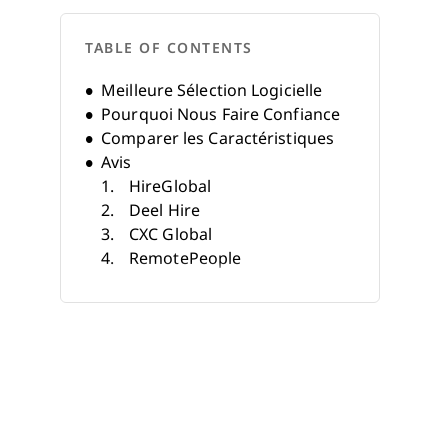
TABLE OF CONTENTS
Meilleure Sélection Logicielle
Pourquoi Nous Faire Confiance
Comparer les Caractéristiques
Avis
HireGlobal
Deel Hire
CXC Global
RemotePeople
Playroll
Rivermate
Mercans
BIPO
Payoneer Workforce
Management
Papaya