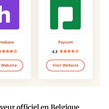
mebase
Paycom
4.3
t Website
Visit Website
yeur officiel en Belgique