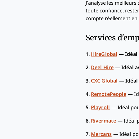
J’analyse les meilleur
toute confiance, reste
compte réellement en 
Services d'empl
1.
HireGlobal
—
Idéal
2.
Deel Hire
—
Idéal a
3.
CXC Global
—
Idéal
4.
RemotePeople
—
Id
5.
Playroll
—
Idéal pou
6.
Rivermate
—
Idéal 
7.
Mercans
—
Idéal po