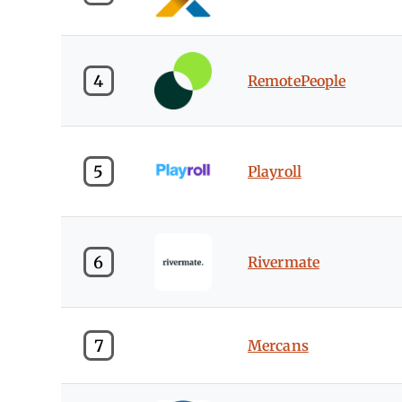
4
RemotePeople
5
Playroll
6
Rivermate
7
Mercans