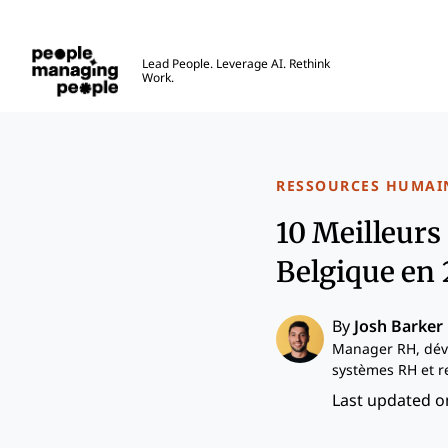
Gestion des personnes
Lead People. Leverage AI. Rethink
Work.
Skip to main content
RESSOURCES HUMAI
10 Meilleurs
Belgique en
By
Josh Barker
Manager RH, dév
systèmes RH et r
Last updated on