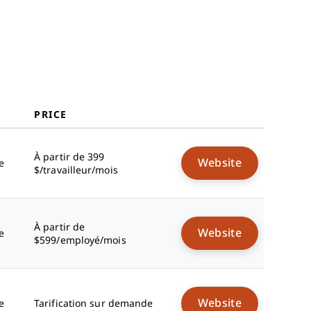
Autres Services EOR en Belgique
Avis Associés
Critères de Sélection
Comment Choisir
Qu'est-ce qu'un Service EOR en
Belgique ?
Pourquoi Utiliser un Service EOR
PRICE
en Belgique ?
Choisir entre un EOR et une
Entité Juridique en Belgique
À partir de 399
Website
e
EOR vs Établissement Stable en
$/travailleur/mois
Belgique
Recrutement en Belgique :
Détails Importants
À partir de
Website
e
Aperçu Fiscal pour les
$599/employé/mois
Employeurs en Belgique
Coût Total de l'Emploi en
Belgique
Fonctionnalités
Website
e
Tarification sur demande