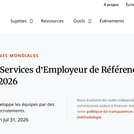
À propos
Écri
Ressources
Événements
Sujettes
Outils
NES MONDIALES
 Services d’Employeur de Référen
 2026
Nous évaluons les outils indépend
eloppe les équipes par des
commissions aident à financer nos
ecrutements.
notre
politique de transparence
e
méthodologie
.
 Jul 31, 2026