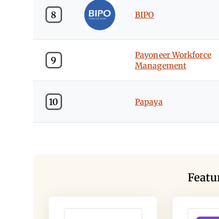
8
BIPO
Payoneer Workforce
9
Management
10
Papaya
Featu