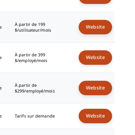
Avantages
Coûts & Tarification
FAQs
À partir de 199
Website
e
$/utilisateur/mois
À partir de 399
Website
e
$/employé/mois
À partir de
Website
e
$299/employé/mois
Website
e
Tarifs sur demande