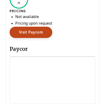
/5
PRICING
Not available
Pricing upon request
Opens New Window
Visit Paycom
Paycor