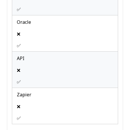
✅
Oracle
❌
✅
API
❌
✅
Zapier
❌
✅