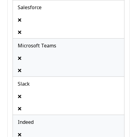
Salesforce
❌
❌
Microsoft Teams
❌
❌
Slack
❌
❌
Indeed
❌