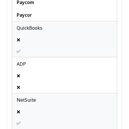
Paycom
Timesheets
Travel Management
Paycor
Vacation & Absence Calendar
QuickBooks
❌
✅
ADP
❌
❌
NetSuite
❌
✅