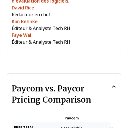
d’évaluation des logiciels
.
David Rice
Rédacteur en chef
Kim Behnke
Éditeur & Analyste Tech RH
Faye Wai
Éditeur & Analyste Tech RH
Paycom vs. Paycor
Pricing Comparison
Paycom
Pay
FREE TRIAL