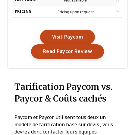
Not available
Free demo 
PRICING
Pricing upon request
Pricing up
Opens New Window
Visit Paycom
Opens New Wind
Read Paycor Review
Tarification Paycom vs.
Paycor & Coûts cachés
Paycom et Paycor utilisent tous deux un
modèle de tarification basé sur devis ; vous
devrez donc contacter leurs équipes