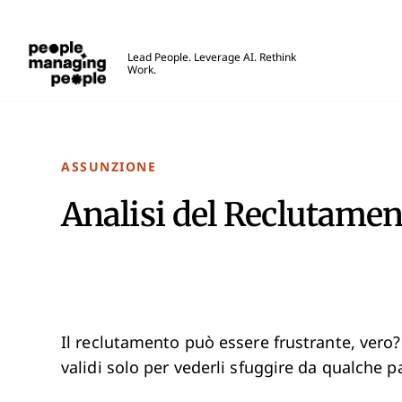
Gestione delle Persone
Lead People. Leverage AI. Rethink
Work.
Skip to main content
ASSUNZIONE
Analisi del Reclutame
Il reclutamento può essere frustrante, vero?
validi solo per vederli sfuggire da qualche p