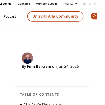
vi per Noi
Contatto
Member's Login
Add us on Li
Follow us
Follow
Unisciti Alla Community
Podcast
Op
By
Finn Bartram
on Jun 24, 2026
TABLE OF CONTENTS
Che Cos'è l'Analisi del