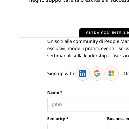
meglio supportare la crescita e il succes
GUIDA CON INTELLI
Unisciti alla community di People Ma
esclusivi, modelli pratici, eventi ris
settimanali sulla leadership—l'iscrizio
Sign up with:
Or
Name
*
First name
Seniority
*
Business e