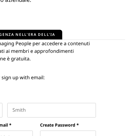
so aziendale.
GENZA NELL'ERA DELL'IA
naging People per accedere a contenuti
ervati ai membri e approfondimenti
ne è gratuita.
 sign up with email:
Last name
mail
*
Create Password
*