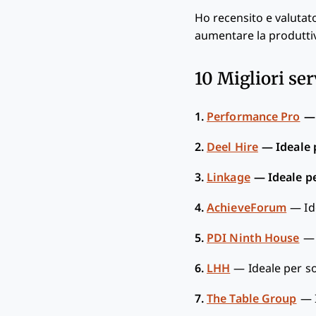
Ho recensito e valutato
aumentare la produttivi
10 Migliori se
1.
Performance Pro
2.
Deel Hire
—
Ideale 
3.
Linkage
—
Ideale p
4.
AchieveForum
—
Id
5.
PDI Ninth House
6.
LHH
—
Ideale per so
7.
The Table Group
—