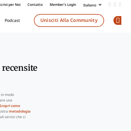
Scrivi per Noi
Contatto
Member's Login
Add us on
Follow 
Follo
Unisciti Alla Community
Podcast
Op
i recensite
i in modo
rare una
Scopri come
nostra
metodologia
li servizi che ci