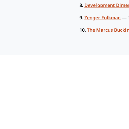
8.
Development Dimens
9.
Zenger Folkman
—
10.
The Marcus Buck