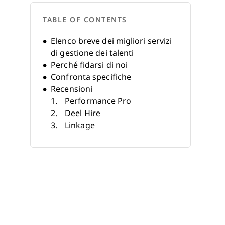
TABLE OF CONTENTS
Elenco breve dei migliori servizi
di gestione dei talenti
Perché fidarsi di noi
Confronta specifiche
Recensioni
Performance Pro
Deel Hire
Linkage
AchieveForum
PDI Ninth House
LHH
The Table Group
Development Dimensions
International (DDI)
Zenger Folkman
The Marcus Buckingham