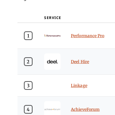
SERVICE
1
Performance Pro
2
Deel Hire
3
Linkage
4
AchieveForum