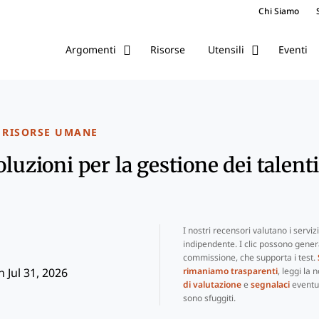
Chi Siamo
Risorse
Eventi
Argomenti
Utensili
 RISORSE UMANE
oluzioni per la gestione dei talent
I nostri recensori valutano i serviz
indipendente. I clic possono gene
commissione, che supporta i test.
rimaniamo trasparenti
, leggi la 
 Jul 31, 2026
di valutazione
e
segnalaci
eventua
sono sfuggiti.