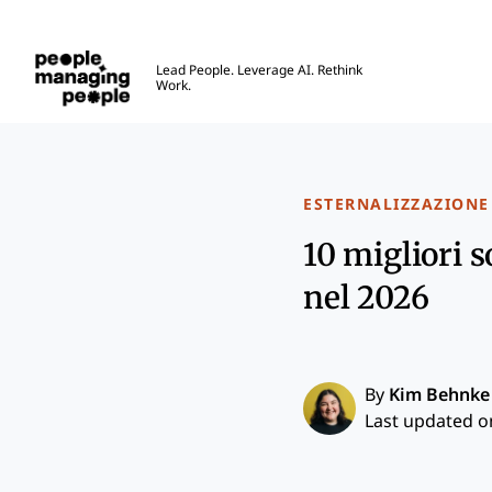
Gestione delle Persone
Lead People. Leverage AI. Rethink
Work.
Skip to main content
ESTERNALIZZAZIONE
10 migliori s
nel 2026
By
Kim Behnke
Last updated on