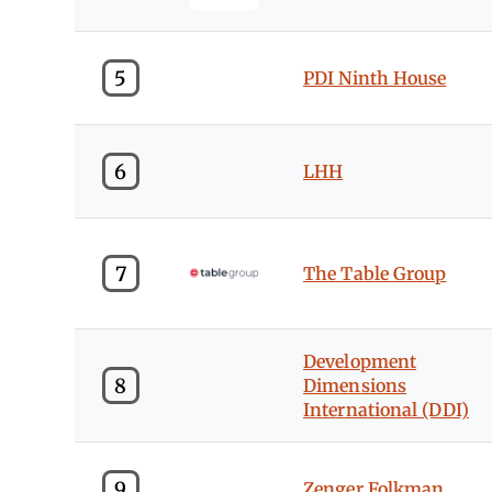
5
PDI Ninth House
6
LHH
7
The Table Group
Development
8
Dimensions
International (DDI)
9
Zenger Folkman